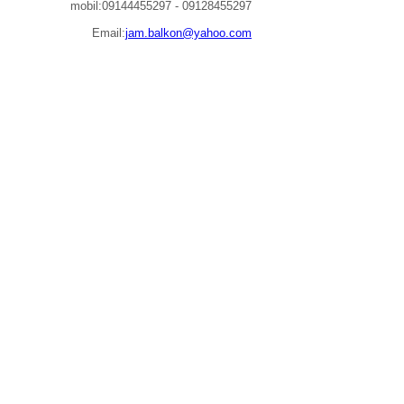
mobil:09144455297
-
09128455297
Email:
jam.balkon@yahoo.com