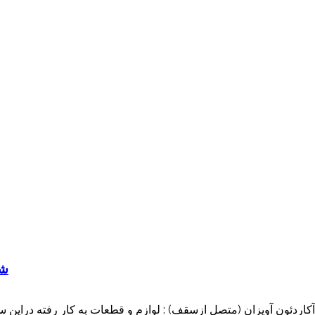
شی
اردئون آویزان (متصل ازسقف) : لوازم و قطعات به کار رفته دراین 