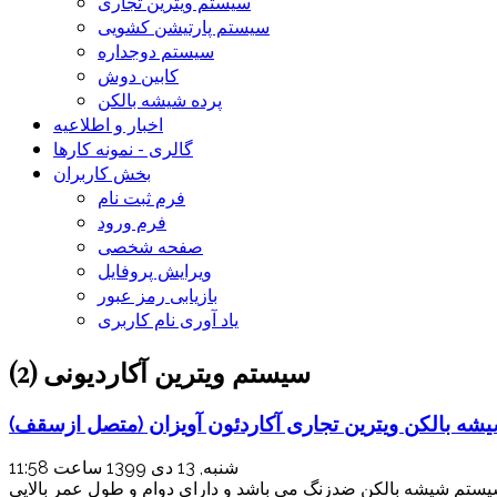
سیستم ویترین تجاری
سیستم پارتیشن کشویی
سیستم دوجداره
کابین دوش
پرده شیشه بالکن
اخبار و اطلاعیه
گالری - نمونه کارها
بخش کاربران
فرم ثبت نام
فرم ورود
صفحه شخصی
ویرایش پروفایل
بازیابی رمز عبور
یاد آوری نام کاربری
سیستم ویترین آکاردیونی (2)
شه بالکن ویترین تجاری آکاردئون آویزان (متصل ازسقف)
شنبه, 13 دی 1399 ساعت 11:58
سیستم شیشه بالکن ضدزنگ می باشد و دارای دوام و طول عمر بالایی