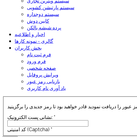
سیستم ویترین تجاری
سیستم پارتیشن کشویی
سیستم دوجداره
کابین دوش
پرده شیشه بالکن
اخبار و اطلاعیه
گالری - نمونه کارها
بخش کاربران
فرم ثبت نام
فرم ورود
صفحه شخصی
ویرایش پروفایل
بازیابی رمز عبور
یاد آوری نام کاربری
 عبور را دریافت نمودید قادر خواهید بود تا رمز جدیدی را برگزینید
*
نشانی پست الکترونیک:
*
کد امنیتی (Captcha)