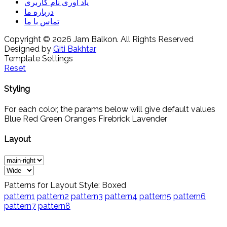
یاد آوری نام کاربری
درباره ما
تماس با ما
Copyright © 2026 Jam Balkon. All Rights Reserved
Designed by
Giti Bakhtar
Template Settings
Reset
Styling
For each color, the params below will give default values
Blue
Red
Green
Oranges
Firebrick
Lavender
Layout
Patterns for Layout Style: Boxed
pattern1
pattern2
pattern3
pattern4
pattern5
pattern6
pattern7
pattern8